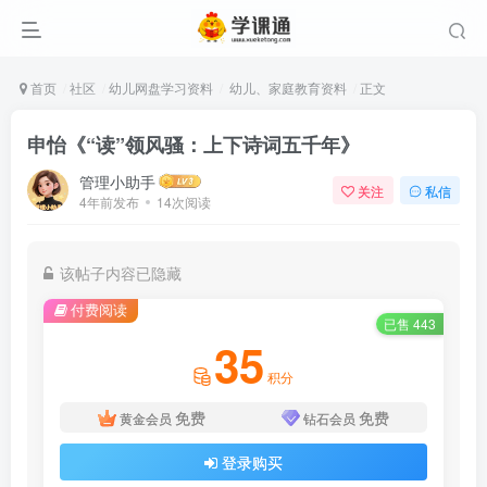
首页
社区
幼儿网盘学习资料
幼儿、家庭教育资料
正文
申怡《“读”领风骚：上下诗词五千年》
管理小助手
关注
私信
4年前发布
14次阅读
该帖子内容已隐藏
付费阅读
已售 443
35
积分
免费
免费
黄金会员
钻石会员
登录购买