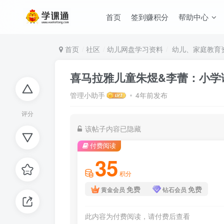
首页
签到赚积分
帮助中心
首页
社区
幼儿网盘学习资料
幼儿、家庭教育
喜马拉雅儿童朱煜&李蕾：小学
管理小助手
4年前发布
评分
该帖子内容已隐藏
付费阅读
35
积分
免费
免费
黄金会员
钻石会员
此内容为付费阅读，请付费后查看