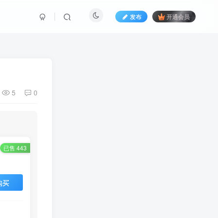
发布
开通会员
5
0
已售 443
购买