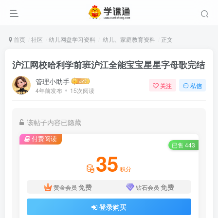
首页
社区
幼儿网盘学习资料
幼儿、家庭教育资料
正文
沪江网校哈利学前班沪江全能宝宝星星字母歌完结
管理小助手
关注
私信
4年前发布
15次阅读
该帖子内容已隐藏
付费阅读
已售 443
35
积分
免费
免费
黄金会员
钻石会员
登录购买