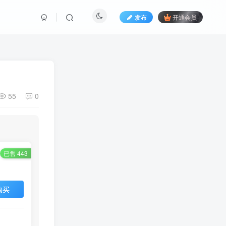
发布
开通会员
55
0
已售 443
购买