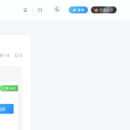
发布
开通会员
14
0
已售 443
购买