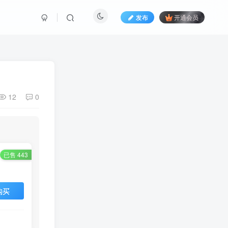
发布
开通会员
12
0
已售 443
购买