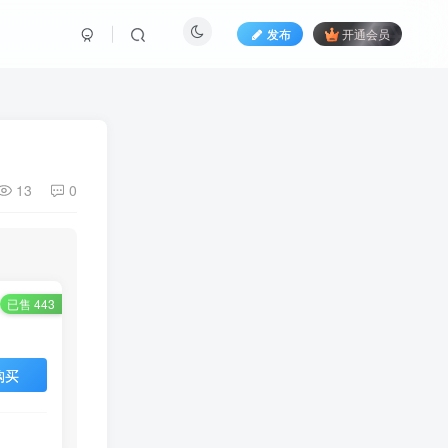
发布
开通会员
13
0
已售 443
购买