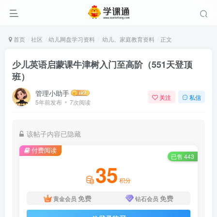
首页
社区
幼儿网盘学习资料
幼儿、家庭教育资料
正文
少儿英语启蒙课牛津树入门至高阶（551天登顶
班）
管理小助手
关注
私信
5年前发布
7次阅读
该帖子内容已隐藏
付费阅读
已售 443
35
积分
免费
免费
黄金会员
钻石会员