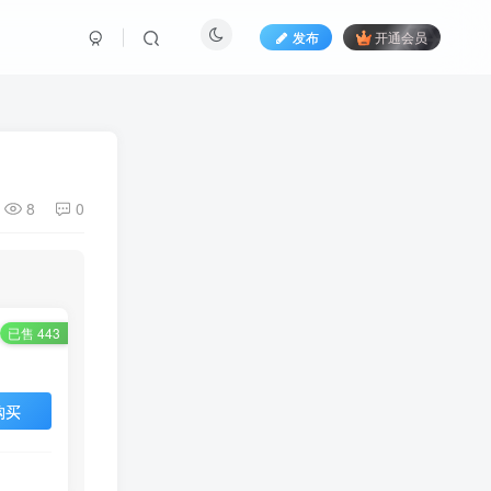
发布
开通会员
8
0
已售 443
购买