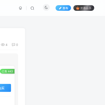
发布
开通会员
4
0
已售 443
购买