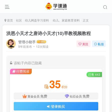
首页
社区
幼儿网盘学习资料
幼儿、家庭教育资料
正文
洪恩小天才之唐诗小天才(10)早教视频教程
管理小助手
关注
私信
9年前发布
12次阅读
该帖子内容已隐藏
付费阅读
已售 443
35
积分
免费
免费
黄金会员
钻石会员
登录购买