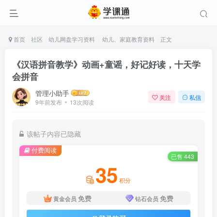
首页
社区
幼儿网盘学习资料
幼儿、家庭教育资料
正文
《汉语拼音教学》动画+童谣，好记好读，十天学
会拼音
管理小助手
关注
私信
9年前发布
13次阅读
该帖子内容已隐藏
付费阅读
已售 443
35
积分
免费
免费
黄金会员
钻石会员