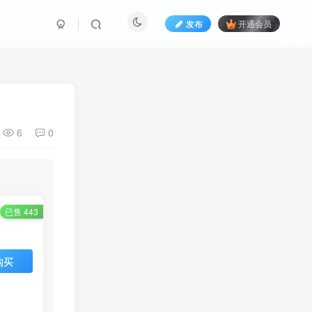
发布
开通会员
6
0
已售 443
购买