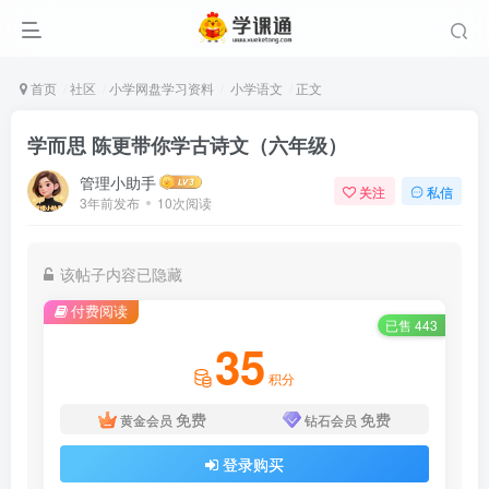
首页
社区
小学网盘学习资料
小学语文
正文
学而思 陈更带你学古诗文（六年级）
管理小助手
关注
私信
3年前发布
10次阅读
该帖子内容已隐藏
付费阅读
已售 443
35
积分
免费
免费
黄金会员
钻石会员
登录购买