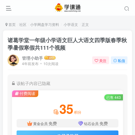
首页
社区
小学网盘学习资料
小学语文
正文
诸葛学堂一年级小学语文巨人大语文四季版春季秋
季暑假寒假共111个视频
管理小助手
关注
私信
4年前发布
10次阅读
该帖子内容已隐藏
付费阅读
已售 443
35
积分
免费
免费
黄金会员
钻石会员