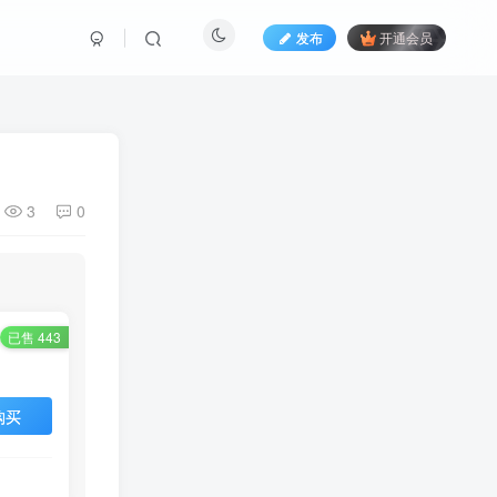
发布
开通会员
3
0
已售 443
购买