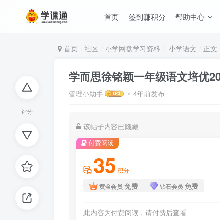
首页
签到赚积分
帮助中心
首页
社区
小学网盘学习资料
小学语文
正文
学而思徐铭颖一年级语文培优20
管理小助手
4年前发布
评分
该帖子内容已隐藏
付费阅读
35
积分
免费
免费
黄金会员
钻石会员
此内容为付费阅读，请付费后查看