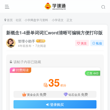
首页
社区
小学网盘学习资料
小学语文
正文
新概念1-4册单词词汇word清晰可编辑方便打印版
管理小助手
关注
私信
4年前发布
7次阅读
该帖子内容已隐藏
付费阅读
已售 443
35
积分
免费
免费
黄金会员
钻石会员
登录购买