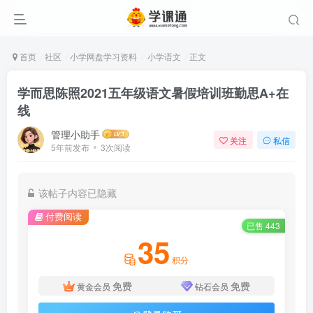
首页
社区
小学网盘学习资料
小学语文
正文
学而思陈照2021五年级语文暑假培训班勤思A+在
线
管理小助手
关注
私信
5年前发布
3次阅读
该帖子内容已隐藏
付费阅读
已售 443
35
积分
免费
免费
黄金会员
钻石会员