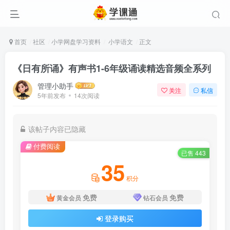
首页
社区
小学网盘学习资料
小学语文
正文
《日有所诵》有声书1-6年级诵读精选音频全系列
管理小助手
关注
私信
5年前发布
14次阅读
该帖子内容已隐藏
付费阅读
已售 443
35
积分
免费
免费
黄金会员
钻石会员
登录购买