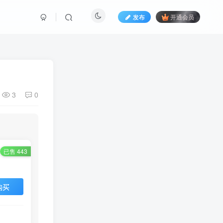
发布
开通会员
3
0
已售 443
购买