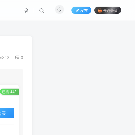
发布
开通会员
13
0
已售 443
购买