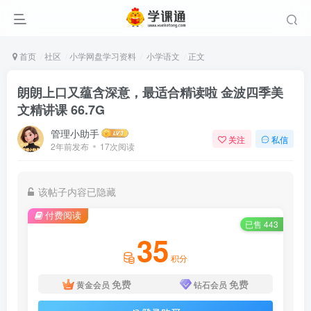
首页
社区
小学网盘学习资料
小学语文
正文
朗朗上口又蕴含深意，最适合精读啦 金波四季美
文精讲课 66.7G
管理小助手
关注
私信
2年前发布
17次阅读
该帖子内容已隐藏
付费阅读
已售 443
35
积分
免费
免费
黄金会员
钻石会员