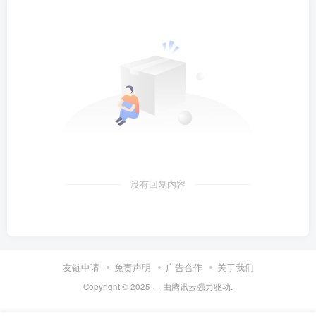
没有回复内容
友链申请
免责声明
广告合作
关于我们
Copyright © 2025 ·
· 由
腾讯云
强力驱动.