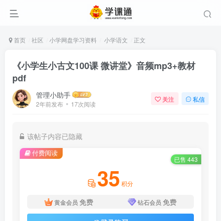
首页
社区
小学网盘学习资料
小学语文
正文
《小学生小古文100课 微讲堂》音频mp3+教材
pdf
管理小助手
关注
私信
2年前发布
17次阅读
该帖子内容已隐藏
付费阅读
已售 443
35
积分
免费
免费
黄金会员
钻石会员