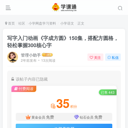
首页
社区
小学网盘学习资料
小学语文
正文
写字入门动画《字成方圆》150集，搭配方圆格，
轻松掌握300核心字
管理小助手
关注
私信
2年前发布
13次阅读
该帖子内容已隐藏
付费阅读
已售 443
35
积分
免费
免费
黄金会员
钻石会员