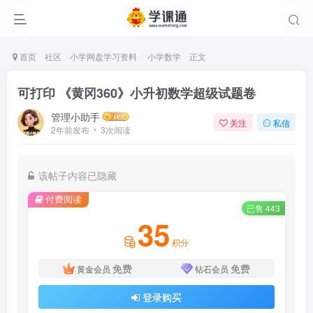
首页
社区
小学网盘学习资料
小学数学
正文
可打印 《黄冈360》小升初数学超级试题卷
管理小助手
关注
私信
2年前发布
3次阅读
该帖子内容已隐藏
付费阅读
已售 443
35
积分
免费
免费
黄金会员
钻石会员
登录购买