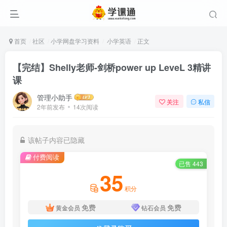
首页
社区
小学网盘学习资料
小学英语
正文
【完结】Shelly老师-剑桥power up LeveL 3精讲
课
管理小助手
关注
私信
2年前发布
14次阅读
该帖子内容已隐藏
付费阅读
已售 443
35
积分
免费
免费
黄金会员
钻石会员