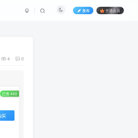
发布
开通会员
4
0
已售 443
购买