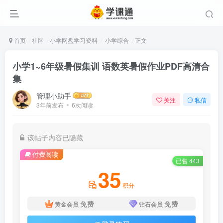
首页
社区
小学网盘学习资料
小学综合
正文
小学1~6年级暑假集训 语数英暑假作业PDF高清合
集
管理小助手
关注
私信
3年前发布
6次阅读
该帖子内容已隐藏
付费阅读
已售 443
35
积分
免费
免费
黄金会员
钻石会员