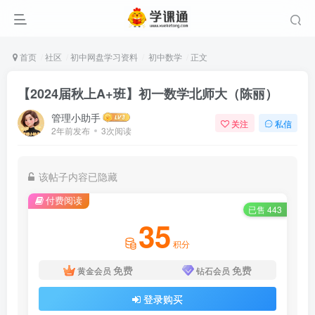
首页
社区
初中网盘学习资料
初中数学
正文
【2024届秋上A+班】初一数学北师大（陈丽）
管理小助手
关注
私信
2年前发布
3次阅读
该帖子内容已隐藏
付费阅读
已售 443
35
积分
免费
免费
黄金会员
钻石会员
登录购买