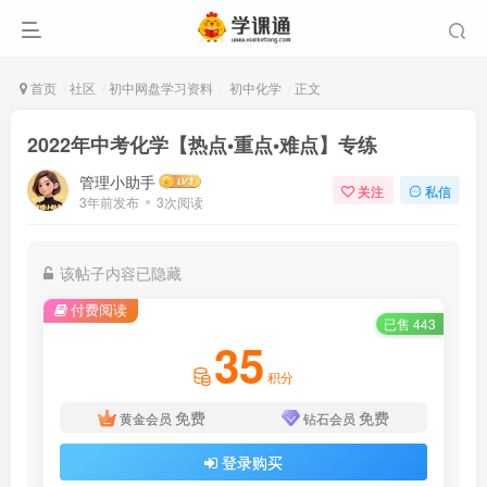
首页
社区
初中网盘学习资料
初中化学
正文
2022年中考化学【热点•重点•难点】专练
管理小助手
关注
私信
3年前发布
3次阅读
该帖子内容已隐藏
付费阅读
已售 443
35
积分
免费
免费
黄金会员
钻石会员
登录购买