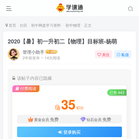
首页
社区
初中网盘学习资料
初中物理
正文
2020【暑】初一升初二【物理】目标班-杨萌
管理小助手
关注
私信
2年前发布
14次阅读
该帖子内容已隐藏
付费阅读
已售 443
35
积分
免费
免费
黄金会员
钻石会员
登录购买