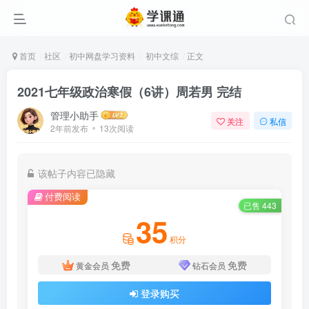
首页
社区
初中网盘学习资料
初中文综
正文
2021七年级政治寒假（6讲）周若男 完结
管理小助手
关注
私信
2年前发布
13次阅读
该帖子内容已隐藏
付费阅读
已售 443
35
积分
免费
免费
黄金会员
钻石会员
登录购买