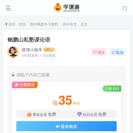
首页
社区
高中网盘学习资料
高中语文
正文
鲍鹏山私塾课论语
管理小助手
关注
私信
2年前发布
5次阅读
该帖子内容已隐藏
付费阅读
已售 443
35
积分
免费
免费
黄金会员
钻石会员
登录购买