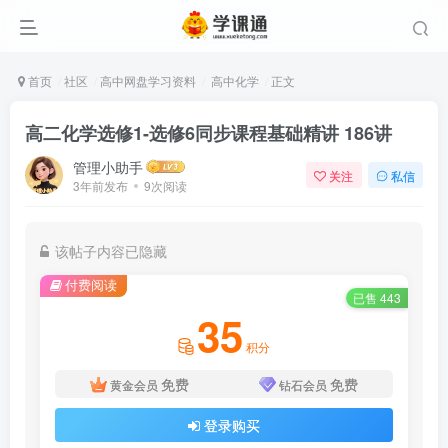
首页
社区
高中网盘学习资料
高中化学
正文
高二化学选修1-选修6同步课程基础精讲 186讲
管理小助手
关注
私信
3年前发布
9次阅读
该帖子内容已隐藏
付费阅读
已售 443
35
积分
免费
免费
黄金会员
钻石会员
登录购买