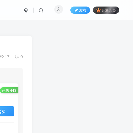
发布
开通会员
17
0
已售 443
购买