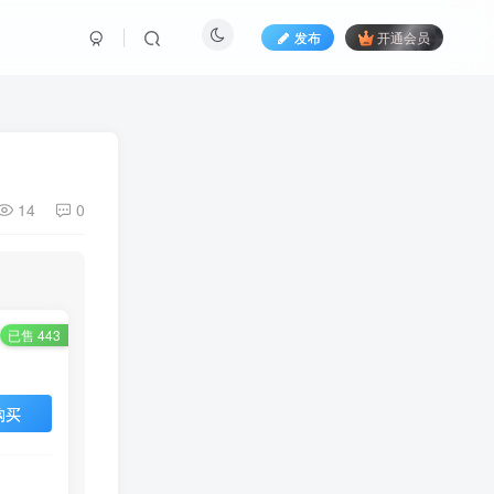
发布
开通会员
14
0
已售 443
购买